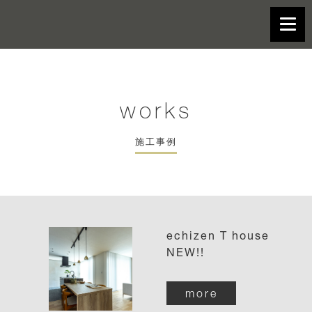
works
施工事例
echizen T house
NEW!!
more