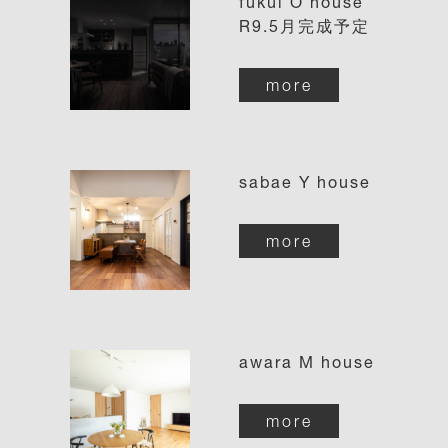
fukui O house
R9.5月完成予定
more
sabae Y house
more
awara M house
more