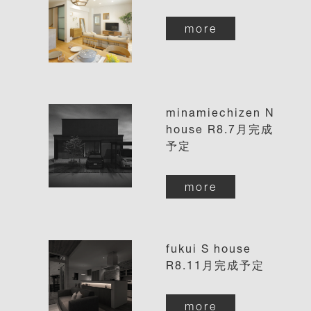
more
minamiechizen N
house R8.7月完成
予定
more
fukui S house
R8.11月完成予定
more