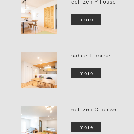
echizen Y house
more
sabae T house
more
echizen O house
more