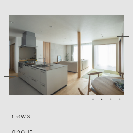
―
―
news
about