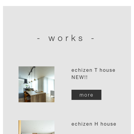
- works -
echizen T house
NEW!!
more
echizen H house